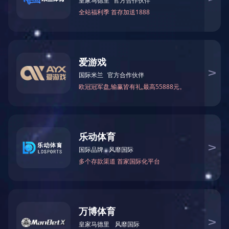
分MK国际
通知公告
文化活动
联系我们
Contact us
电话：0471-5223613（张宝桐）
投诉电话：0471-5223607（总师办）、0471-
5223600（经营管理部）
邮箱：imzs@dancingganesharestaurant.com
网址：//dancingganesharestaurant.com/
地址：内蒙古自治区呼和浩特市赛罕区鄂尔
多斯东街12号银联大厦10层