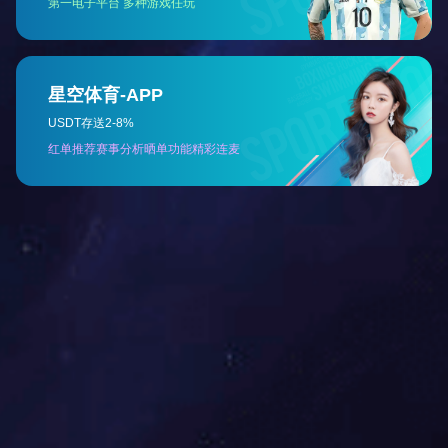
行办法》解读
责任中的关键
分会副理
将当事人纠纷
济”向“事前
分会专家
订，促进建筑
径，阐述通过
北京市工
题分享。深入
服务优化、技
召全体会员单
总结，持续推
与会代表
提升工程（一