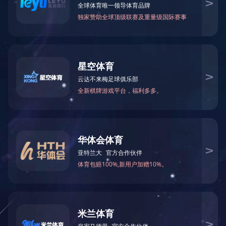
环保服务
节能环保
Energy Saving And Environmental Protection
公司简介
资质荣誉
2025
委托，编制（
行业地位
告。
本报告为
专业团队
理固废行业相