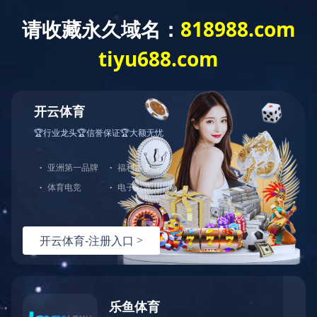
MK国际
MK国际-MK（中
关于我们
新闻动态
国）一站式体育服
务官方网站