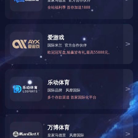
公司业绩
节能服务
环保服务
本文系原创稿
碳服务
联系我们
Contact us
电话：0471-5223613（张宝桐）
投诉电话：0471-5223607（总师办）、0471-
5223600（经营管理部）
邮箱：imzs@dancingganesharestaurant.com
网址：//dancingganesharestaurant.com/
地址：内蒙古自治区呼和浩特市赛罕区鄂尔