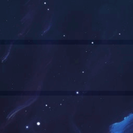
公司资质
工程咨询单位甲级专业
发布时间：2025/07/21 浏览