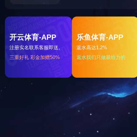
公司业绩
联系我们
联系我们
Contact us
电话：0471-5223613（张宝桐）
投诉电话：0471-5223607（总师办）、0471-
5223600（经营管理部）
邮箱：imzs@dancingganesharestaurant.com
网址：//dancingganesharestaurant.com/
地址：内蒙古自治区呼和浩特市赛罕区鄂尔
多斯东街12号银联大厦10层