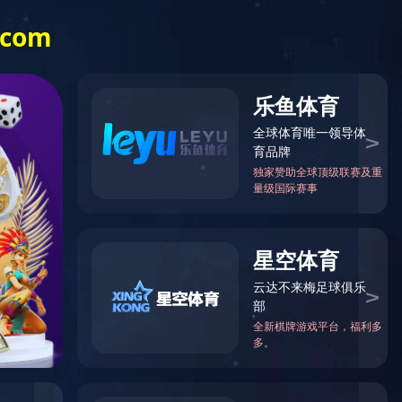
节能环保
专家登记
人才招聘