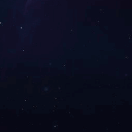
务官方网站
/
关于我们
/
新闻动态
/
招标采购
/
工程咨询
/
项目管理
官方网站 All
电话：0471-5223613（张宝桐）
投诉电话：0471-5223607（总师办）、0471-522
邮箱：imzs@dancingganesharestaurant.com 网
址：//dancingganesharestaurant.com/
地址：内蒙古自治区呼和浩特市赛罕区鄂尔多斯东街1