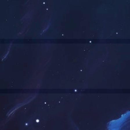
公司资质
政府采购代理机构甲级
发布时间：2021/01/08 浏览