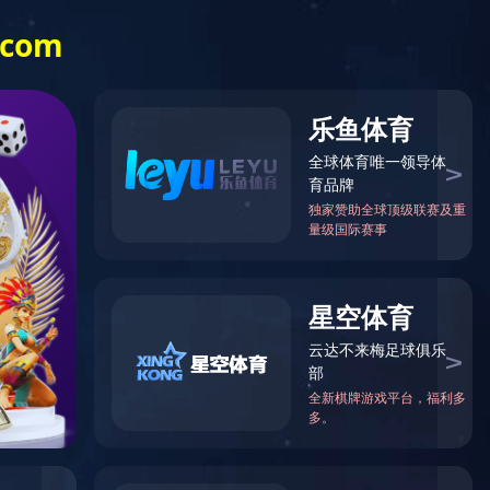
节能环保
专家登记
人才招聘