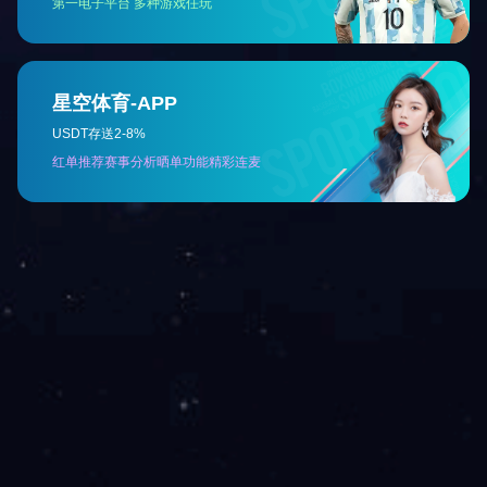
MK国际-MK（中国）一站式体育服务官方网站
Copyright © 2002-2026 MK国际-MK（中国）一站式体育服务官方网站 Al
rights reserved.
开云体育-开云(中国)一站式服务官方网站
米兰app入口站官网-米兰（中
国）
拼搏在线官网入口_拼搏（中国）
米兰官方站网页版-米兰(中国)
开
云体育·开云官方网站 - 开云体育(中国)
开云·体育-开云(中国)一站式服务
官方网站
乐鱼官网注册-乐鱼(中国)
米兰官方版网站登录入口-米兰
MiLan(中国)
悟空官方网站_悟空(中国)
华体会手机网页版登录入口-华体
会(中国)