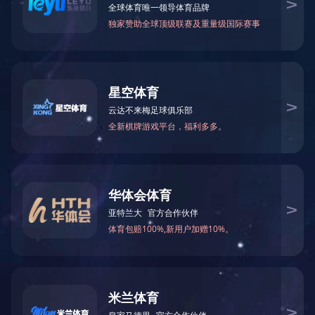
评估咨询
工程咨询
Project Consultancy
规划
项目咨询
作为市住
暖工程，结合
评估咨询
点、难点、焦
本项目的
全过程咨询
面，它也是提