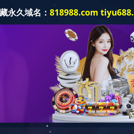
招标采购
工程咨询
项目管理