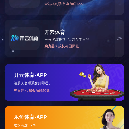
多斯东街12号银联大厦10层
MK国际-MK（中国）一站式体育服务官方网站
Copyright © 2002-2026 MK国际-MK（中国）一站式体育服务官方网站 Al
rights reserved.