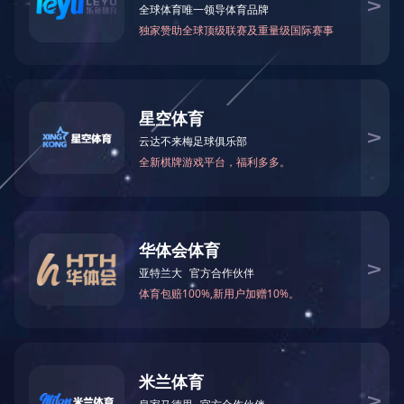
节能服务
节能环保
Energy Saving And Environmental Protection
完成内蒙古
完成内蒙古
公司简介
完成内蒙古
资质荣誉
完成包头市
行业地位
内蒙古玉王生
专业团队
内蒙古玉王生