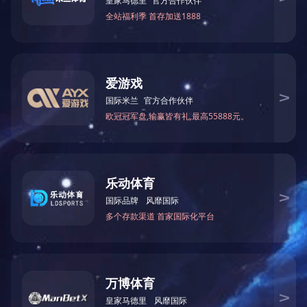
可行性研究
PPP咨询
设备监理
联系我们
Contact us
电话：0471-5223613（张宝桐）
投诉电话：0471-5223607（总师办）、0471-
5223600（经营管理部）
邮箱：imzs@dancingganesharestaurant.com
网址：//dancingganesharestaurant.com/
地址：内蒙古自治区呼和浩特市赛罕区鄂尔
多斯东街12号银联大厦10层