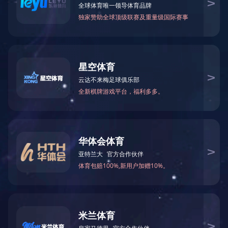
设备监理
工程咨询
Project Consultancy
规划
项目咨询
评估咨询
全过程咨询